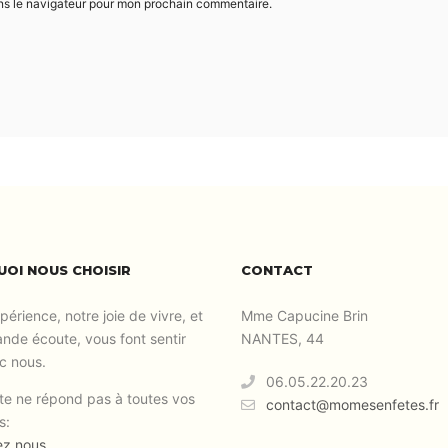
ns le navigateur pour mon prochain commentaire.
OI NOUS CHOISIR
CONTACT
périence, notre joie de vivre, et
Mme Capucine Brin
ande écoute, vous font sentir
NANTES, 44
c nous.
06.05.22.20.23
site ne répond pas à toutes vos
contact@momesenfetes.fr
s:
ez nous