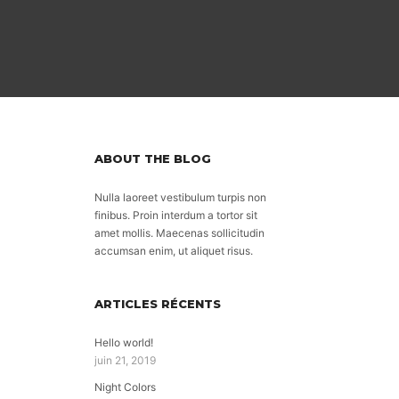
ABOUT THE BLOG
Nulla laoreet vestibulum turpis non
finibus. Proin interdum a tortor sit
amet mollis. Maecenas sollicitudin
accumsan enim, ut aliquet risus.
ARTICLES RÉCENTS
Hello world!
juin 21, 2019
Night Colors