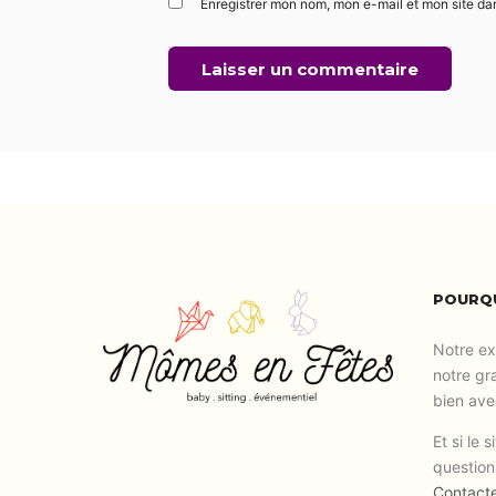
Enregistrer mon nom, mon e-mail et mon site da
POURQU
Notre ex
notre gr
bien ave
Et si le 
question
Contact